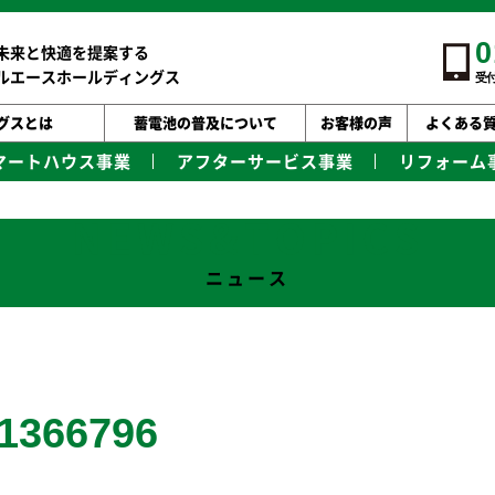
0
未来と快適を提案する
ルエースホールディングス
受付
グスとは
蓄電池の普及について
お客様の声
よくある
マートハウス事業
アフターサービス事業
リフォーム
NEWS&TOPICS
ニュース
1366796