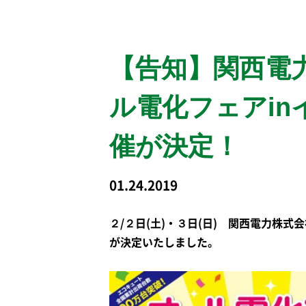
【告知】関西電
ル電化フェアi
催が決定！
01.24.2019
２/２日(土)・３日(日) 関西電力株
が決定いたしました。